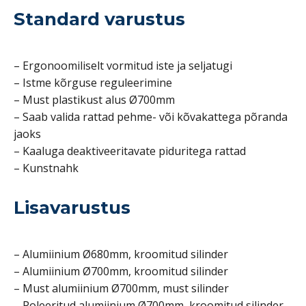
Standard varustus
– Ergonoomiliselt vormitud iste ja seljatugi
– Istme kõrguse reguleerimine
– Must plastikust alus Ø700mm
– Saab valida rattad pehme- või kõvakattega põranda
jaoks
– Kaaluga deaktiveeritavate piduritega rattad
– Kunstnahk
Lisavarustus
– Alumiinium Ø680mm, kroomitud silinder
– Alumiinium Ø700mm, kroomitud silinder
– Must alumiinium Ø700mm, must silinder
– Poleeritud alumiinium Ø700mm, kroomitud silinder