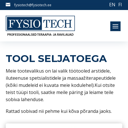
EN
FI

fysiotech@fysiotech.ee
TOOL SELJATOEGA
Meie tootevalikus on lai valik töötooled arstidele,
iluteenuse spetsialistidele ja massaažiterapeutidele
(kõiki mudeleid ei kuvata meie kodulehel).Kui otsite
teist tüüpi tooli, saatke meile päring ja leiame teile
sobiva lahenduse.
Rattad sobivad nii pehme kui kõva põranda jaoks.