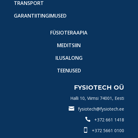
TRANSPORT
GARANTIITINGIMUSED
FÜSIOTERAAPIA
MEDITSIIN
ILUSALONG
TEENUSED
FYSIOTECH OÜ
Halli 10, Viimsi 74001, Eesti

fysiotech@fysiotech.ee

+372 661 1418

+372 5661 0100