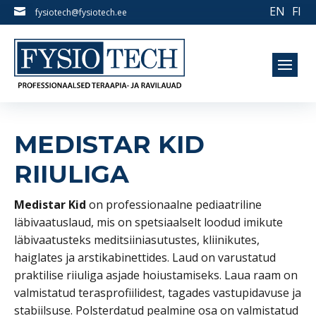
EN
FI

fysiotech@fysiotech.ee
MEDISTAR KID
RIIULIGA
Medistar Kid
on professionaalne pediaatriline
läbivaatuslaud, mis on spetsiaalselt loodud imikute
läbivaatusteks meditsiiniasutustes, kliinikutes,
haiglates ja arstikabinettides. Laud on varustatud
praktilise riiuliga asjade hoiustamiseks. Laua raam on
valmistatud terasprofiilidest, tagades vastupidavuse ja
stabiilsuse. Polsterdatud pealmine osa on valmistatud